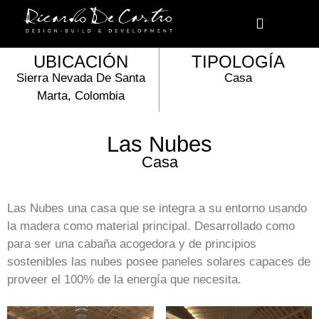
Scroll Down
AÑO
ÁREA
2021
240 m2
QUÉ HACEMOS
UBICACIÓN
TIPOLOGÍA
Sierra Nevada De Santa
Casa
Marta, Colombia
Las Nubes
Casa
Las Nubes una casa que se integra a su entorno usando
la madera como material principal. Desarrollado como
para ser una cabaña acogedora y de principios
sostenibles las nubes posee paneles solares capaces de
proveer el 100% de la energía que necesita.